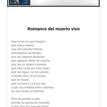
Romance del muerto vivo
Hay horas en que imagino
que estoy muerto;
que sólo percibo formas
amortajadas de tiempo;
que soy apenas fantasma
que algunos miran en sueños;
que soy un pájaro insomne
que más canta por más ciego;
que me fugué -no sé cuándo-
a dónde
ella
y
él
se fueron;
que los busco
que los busco y no los veo,
y que soy sombra entre sobmras;
en una noche sin término.
Pero de pronto la vida
prende su aurora de incendio,
y oigo una voz que me llama