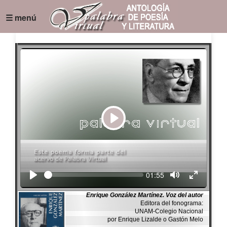
☰ menú
Play
Seek
Current
01:55
time
Enrique González Martínez. Voz del autor
Editora del fonograma:
UNAM-Colegio Nacional
por Enrique Lizalde o Gastón Melo