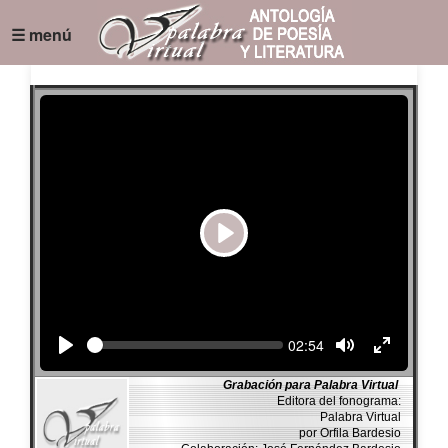
☰ menú
Play
Seek
Current
02:54
time
Grabación para Palabra Virtual
Editora del fonograma:
Palabra Virtual
por Orfila Bardesio