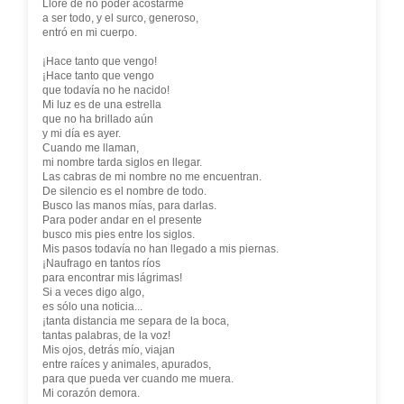
Lloré de no poder acostarme
a ser todo, y el surco, generoso,
entró en mi cuerpo.
¡Hace tanto que vengo!
¡Hace tanto que vengo
que todavía no he nacido!
Mi luz es de una estrella
que no ha brillado aún
y mi día es ayer.
Cuando me llaman,
mi nombre tarda siglos en llegar.
Las cabras de mi nombre no me encuentran.
De silencio es el nombre de todo.
Busco las manos mías, para darlas.
Para poder andar en el presente
busco mis pies entre los siglos.
Mis pasos todavía no han llegado a mis piernas.
¡Naufrago en tantos ríos
para encontrar mis lágrimas!
Si a veces digo algo,
es sólo una noticia...
¡tanta distancia me separa de la boca,
tantas palabras, de la voz!
Mis ojos, detrás mío, viajan
entre raíces y animales, apurados,
para que pueda ver cuando me muera.
Mi corazón demora.