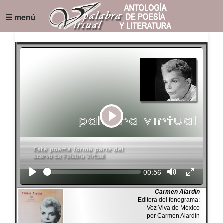
☰ menú
Play
Seek
Current
00:56
time
Carmen Alardín
Editora del fonograma:
Voz Viva de México
por Carmen Alardín