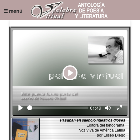
☰ menú
Play
Seek
Current
01:49
time
Pasaban en silencio nuestros dioses
Editora del fonograma:
Voz Viva de América Latina
por Eliseo Diego