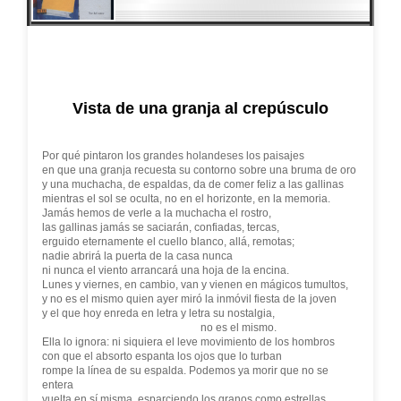
Vista de una granja al crepúsculo
Por qué pintaron los grandes holandeses los paisajes
en que una granja recuesta su contorno sobre una bruma de oro
y una muchacha, de espaldas, da de comer feliz a las gallinas
mientras el sol se oculta, no en el horizonte, en la memoria.
Jamás hemos de verle a la muchacha el rostro,
las gallinas jamás se saciarán, confiadas, tercas,
erguido eternamente el cuello blanco, allá, remotas;
nadie abrirá la puerta de la casa nunca
ni nunca el viento arrancará una hoja de la encina.
Lunes y viernes, en cambio, van y vienen en mágicos tumultos,
y no es el mismo quien ayer miró la inmóvil fiesta de la joven
y el que hoy enreda en letra y letra su nostalgia,
no es el mismo.
Ella lo ignora: ni siquiera el leve movimiento de los hombros
con que el absorto espanta los ojos que lo turban
rompe la línea de su espalda. Podemos ya morir que no se
entera
vuelta en sí misma, esparciendo los granos como estrellas,