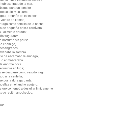
hubiese tragado la mar.
más que para un temblor
mpo su piel y su carne.
gota, embrión de la tiniebla,
 vientre en llamas,
e hurgó como semilla de la noche.
a de pequeña bestia carnívora
u alimento dorado;
aña fulgurante
e nocturno sin pausa.
ijo enemigo,
s desangrados,
devanaba la sombra
mite de escamoso relámpago,
u lo enmascaraba.
 la enorme boca
de lumbre en fuga;
a se desgarró como vestido frágil
ado una centella,
se por la dura garganta,
huellas en el ancho agujero.
 oro comenzó a destellar tímidamente
strue recién anochecido.
rte