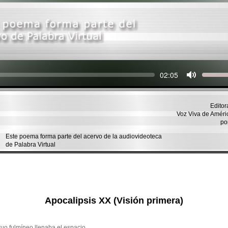
Seek
Current
02:05
time
Editor
Voz Viva de Amér
po
Este poema forma parte del acervo de la audiovideoteca
de Palabra Virtual
Apocalipsis XX (Visión primera)
ruo fulmíneo llenaba el espacio