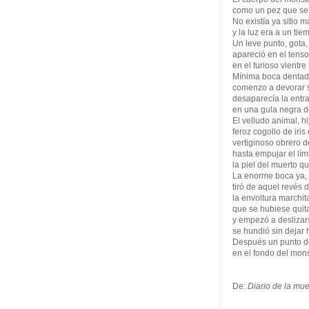
como un pez que se 
No existía ya sitio 
y la luz era a un tie
Un leve punto, gota, 
apareció en el tenso
en el furioso vientr
Mínima boca dentad
comenzo a devorar s
desaparecía la entr
en una gula negra d
El velludo animal, h
feroz cogollo de iri
vertiginoso obrero 
hasta empujar el lí
la piel del muerto q
La enorme boca ya,
tiró de aquel revés 
la envoltura marchit
que se hubiese quit
y empezó a deslizar
se hundió sin dejar 
Después un punto de
en el fondo del mon
De:
Diario de la mue