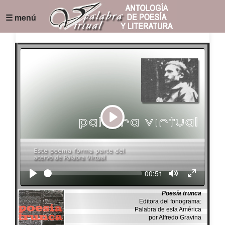
☰ menú
Play
Seek
Current
00:51
time
Poesía trunca
Editora del fonograma:
Palabra de esta América
por Alfredo Gravina