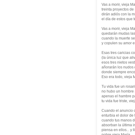
Vas a morir, vieja Ma
treinta proyectos de
dirán adiós con la m
el día de estos que 
Vas a morir, vieja Ma
quedarán mudas las 
cuando la muerte s
y copulen su amor e
Esas tres caricias c
(la única luz que ali
esos tres nietos ves
añorarán los nudos 
donde siempre enco
Eso era todo, vieja 
Tu vida fue un rosar
no hubo un hombre a
apenas el hambre pa
tu vida fue triste, vie
Cuando el anuncio 
enturbia el dolor de 
cuando tus manos d
absorban la última i
piensa en ellos... y l
pobre vieja María.