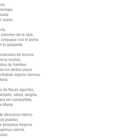
ría
 mortaja
irada
te vayas.
ría,
paredes de la sala
e conjugue con el asma
n tu garganta.
onstruidas de bronce
via tu noche),
tidos de hambre,
de los dedos viejos
ntraban alguna sonrisa.
María.
io de flacas agonías,
mado, salud, alegría,
ra ser compartida,
ja María.
de descanso eterno
tus pupilas,
e perpetua fregona
ngenua caricia,
loras,