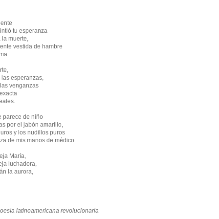
lente
intió tu esperanza
 la muerte,
emente vestida de hambre
sma.
rte,
e las esperanzas,
e las venganzas
 exacta
eales.
 parece de niño
as por el jabón amarillo,
duros y los nudillos puros
nza de mis manos de médico.
eja María,
eja luchadora,
rán la aurora,
Poesía latinoamericana revolucionaria