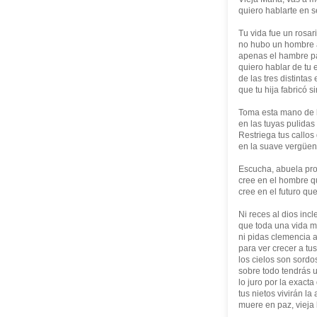
quiero hablarte en s
Tu vida fue un rosar
no hubo un hombre a
apenas el hambre pa
quiero hablar de tu
de las tres distinta
que tu hija fabricó 
Toma esta mano de 
en las tuyas pulidas 
Restriega tus callos
en la suave vergüe
Escucha, abuela prol
cree en el hombre q
cree en el futuro qu
Ni reces al dios inc
que toda una vida m
ni pidas clemencia a
para ver crecer a tus
los cielos son sordo
sobre todo tendrás 
lo juro por la exact
tus nietos vivirán la 
muere en paz, vieja