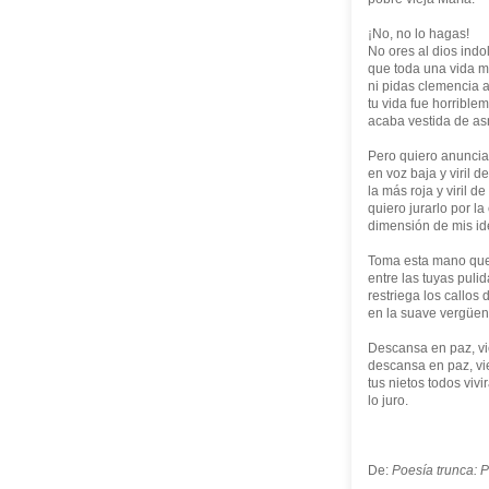
¡No, no lo hagas!
No ores al dios indo
que toda una vida m
ni pidas clemencia a
tu vida fue horribl
acaba vestida de a
Pero quiero anuncia
en voz baja y viril d
la más roja y viril d
quiero jurarlo por la
dimensión de mis id
Toma esta mano que
entre las tuyas pulid
restriega los callos 
en la suave vergüe
Descansa en paz, vi
descansa en paz, vi
tus nietos todos vivi
lo juro.
De:
Poesía trunca: 