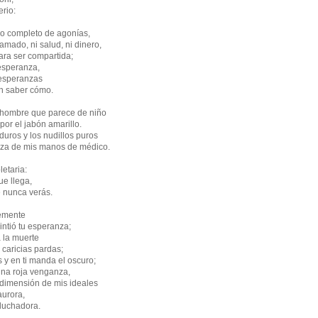
erio:
io completo de agonías,
mado, ni salud, ni dinero,
ra ser compartida;
 esperanza,
s esperanzas
sin saber cómo.
hombre que parece de niño
por el jabón amarillo.
 duros y los nudillos puros
nza de mis manos de médico.
etaria:
ue llega,
e nunca verás.
lemente
intió tu esperanza;
 la muerte
 caricias pardas;
s y en ti manda el oscuro;
una roja venganza,
a dimensión de mis ideales
aurora,
 luchadora.