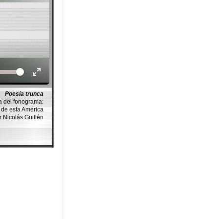
Volume
Poesía trunca
a del fonograma:
de esta América
r Nicolás Guillén