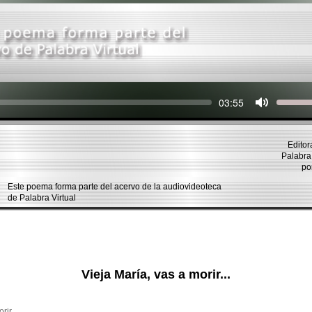
Seek
Current
03:55
time
Editor
Palabra 
po
Este poema forma parte del acervo de la audiovideoteca
de Palabra Virtual
Vieja María, vas a morir...
rir,