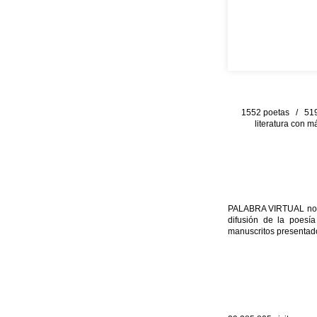
1552 poetas / 519 
literatura con m
PALABRA VIRTUAL no per
difusión de la poesía
manuscritos presentado