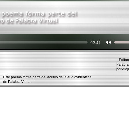
Seek
Current
02:41
time
Editor
Palabra 
por Al
Este poema forma parte del acervo de la audiovideoteca
de Palabra Virtual