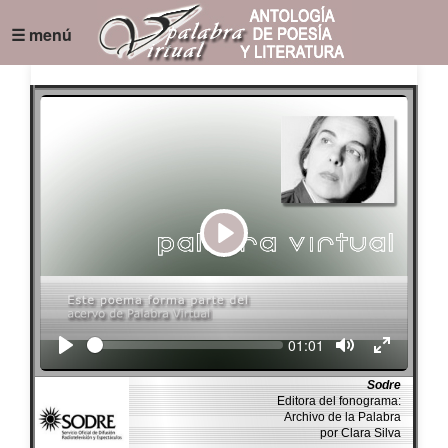
☰ menú
Play
Seek
Current
01:01
time
Sodre
Editora del fonograma:
Archivo de la Palabra
por Clara Silva