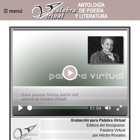
☰ menú
Play
Seek
Current
01:04
time
Grabación para Palabra Virtual
Editora del fonograma:
Palabra Virtual
por Héctor Rosales