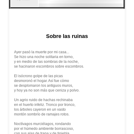
Sobre las ruinas
Ayer pasó la muerte por mi casa...
Se hizo una noche solitaria en torno,
y en medio de las sombras de la noche,
se hacinaron escombros sobre escombros.
El isócrono golpe de las picas
desmoronó el hogar. Así fue cómo
se desplomaron los antiguos muros,
y hoy ya no son más que ceniza y polvo.
Un agrio ruido de hachas rechinaba
en el huerto infeliz. Tronco por tronco,
los árboles cayeron en un vasto
montón sombrío de ramajes rotos.
Noctívagos murciélagos, rondando
por el húmedo ambiente borrascoso,
con sus alas de trapa y de tiniebla