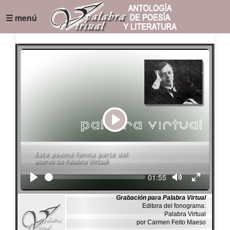
☰ menú
Play
Seek
Current
01:55
time
Grabación para Palabra Virtual
Editora del fonograma:
Palabra Virtual
por Carmen Feito Maeso