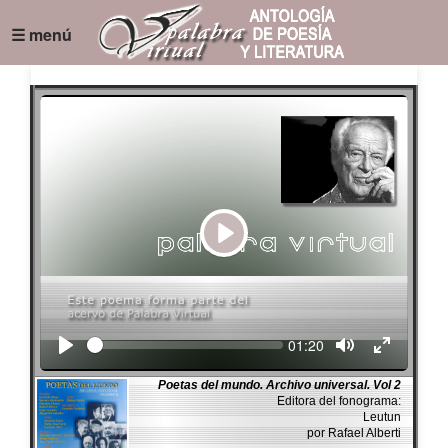
☰ menú
Play
Seek
Current
01:20
time
Poetas del mundo. Archivo universal. Vol 2
Editora del fonograma:
Leutun
por Rafael Alberti