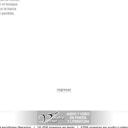
n el bosque.
co la barca
e perdida.
regresar
escritores literarios / 16,458 poemas en texto / 4356 poemas en audio y vid