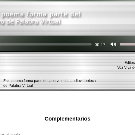
Seek
Current
00:17
time
Editor
Voz Viva 
Este poema forma parte del acervo de la audiovideoteca
de Palabra Virtual
Complementarios
cas al monte,