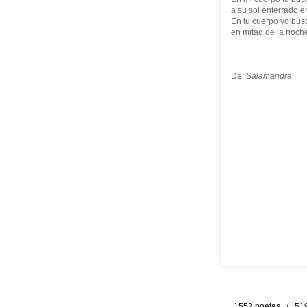
a su sol enterrado e
En tu cuerpo yo bus
en mitad de la noch
De:
Salamandra
1552 poetas / 519 