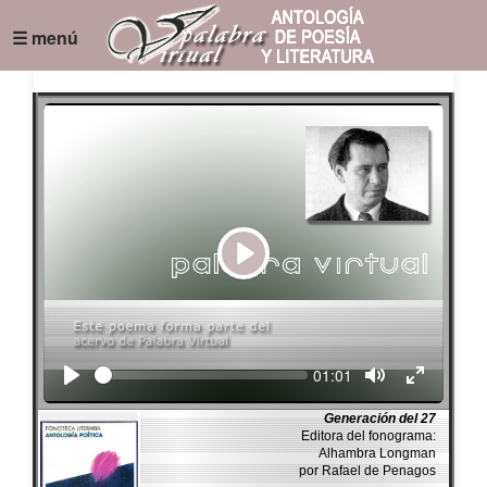
☰ menú
Play
Seek
Current
01:01
time
Generación del 27
Editora del fonograma:
Alhambra Longman
por Rafael de Penagos