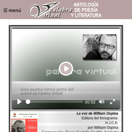
☰ menú
Play
Seek
Current
00:52
time
La voz de William Ospina
Editora del fonograma:
H.J.C.K.
por William Ospina