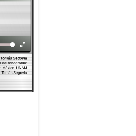
Volume
Tomás Segovia
a del fonograma:
de México. UNAM
r Tomás Segovia