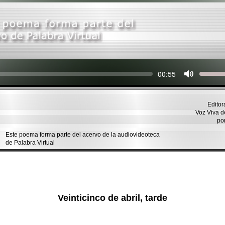
Seek
Current
00:55
time
Editor
Voz Viva 
po
Este poema forma parte del acervo de la audiovideoteca
de Palabra Virtual
Veinticinco de abril, tarde