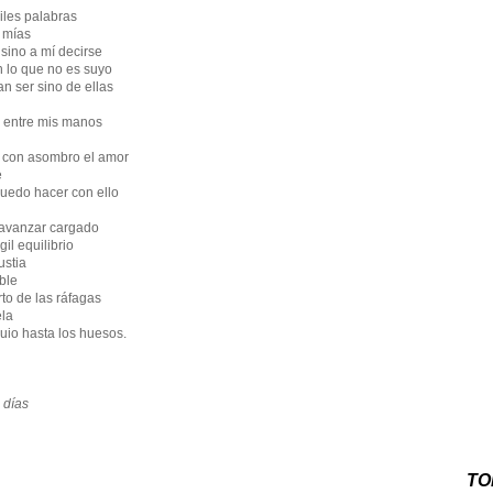
palabras
 mías
sino a mí decirse
 lo que no es suyo
n ser sino de ellas
 entre mis manos
 con asombro el amor
e
uedo hacer con ello
 avanzar cargado
il equilibrio
ustia
ble
rto de las ráfagas
ela
uio hasta los huesos.
 días
TO