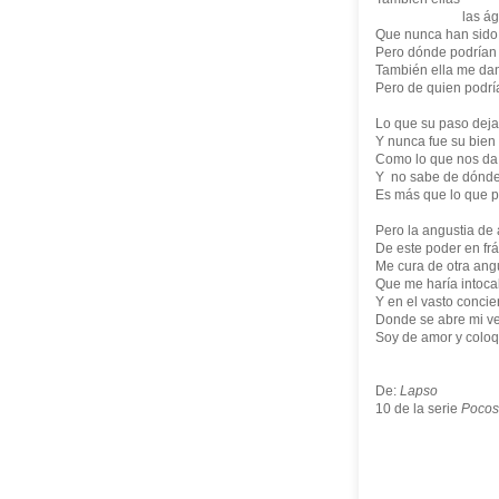
las ágiles 
Que nunca han sido
Pero dónde podrían 
También ella me dan
Pero de quien podría
Lo que su paso deja
Y nunca fue su bien
Como lo que nos da
Y no sabe de dónd
Es más que lo que p
Pero la angustia de
De este poder en frág
Me cura de otra ang
Que me haría intoca
Y en el vasto concie
Donde se abre mi v
Soy de amor y coloq
De:
Lapso
10 de la serie
Pocos