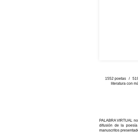
1552 poetas / 519 
literatura con m
PALABRA VIRTUAL no per
difusión de la poesía
manuscritos presentado