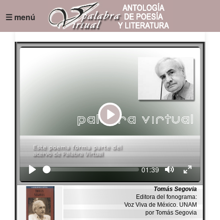
☰ menú
Play
Seek
Current
01:39
time
Tomás Segovia
Editora del fonograma:
Voz Viva de México. UNAM
por Tomás Segovia