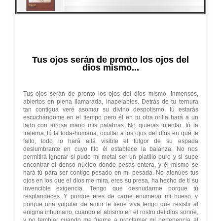
Tus ojos serán de pronto los ojos del
dios mismo...
Tus ojos serán de pronto los ojos del dios mismo, inmensos,
abiertos en plena llamarada, inapelables. Detrás de tu ternura
tan contigua veré asomar su divino despotismo, tú estarás
escuchándome en el tiempo pero él en tu otra orilla hará a un
lado con airosa mano mis palabras. No quieras intentar, tú la
fraterna, tú la toda-humana, ocultar a los ojos del dios en qué te
falto, todo lo hará allá visible el fulgor de su espada
deslumbrante en cuyo filo él establece la balanza. No nos
permitirá ignorar si pudo mi metal ser un platillo puro y si supe
encontrar el denso núcleo donde pesas entera, y él mismo se
hará tú para ser contigo pesado en mi pesada. No atenúes tus
ojos en los que el dios me mira, eres su presa, ha hecho de ti su
invencible exigencia. Tengo que desnudarme porque tú
resplandeces. Y porque eres de carne enumerar mi hueso, y
porque una yugular de amor te tiene viva tengo que resistir al
enigma inhumano, cuando el abismo en el rostro del dios sonríe,
y no temblar cuando me fuerce a proclamar mi pertenencia al