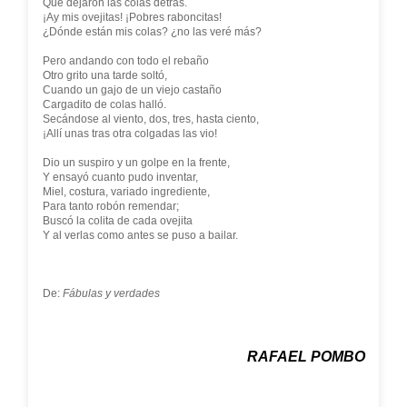
Que dejaron las colas detrás.
¡Ay mis ovejitas! ¡Pobres raboncitas!
¿Dónde están mis colas? ¿no las veré más?
Pero andando con todo el rebaño
Otro grito una tarde soltó,
Cuando un gajo de un viejo castaño
Cargadito de colas halló.
Secándose al viento, dos, tres, hasta ciento,
¡Allí unas tras otra colgadas las vio!
Dio un suspiro y un golpe en la frente,
Y ensayó cuanto pudo inventar,
Miel, costura, variado ingrediente,
Para tanto robón remendar;
Buscó la colita de cada ovejita
Y al verlas como antes se puso a bailar.
De:
Fábulas y verdades
RAFAEL POMBO