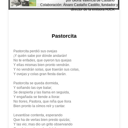
por Gloria Valencia de Castaño
Colaboración: Álvaro Castaño Castillo, fundador y
director de la emisora HJCK
Pastorcita
Pastorcita perdió sus ovejas
¡Y quién sabe por dónde andarán!
No te enfades, que oyeron tus quejas
Y ellas mismas bien pronto vendrán.
Y no vendrán solas, que traerán sus colas,
Y ovejas y colas gran fiesta darán.
Pastorcita se queda dormida,
Y soñando las oye balar;
Se despierta y las llama en seguida,
Y engañada se tiende a llorar.
No llores, Pastora, que niña que llora
Bien pronto la oímos reír y cantar.
Levantóse contenta, esperando
Que ha de verlas bien presto quizás;
Y las vio; mas dio un grito observando