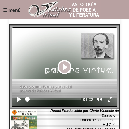
☰ menú
Play
Seek
Current
01:32
time
Rafael Pombo leído por Gloria Valencia de
Castaño
Editora del fonograma:
H.J.C.K.