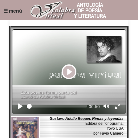
☰ menú
Play
Seek
Current
00:50
time
Gustavo Adolfo Béquer. Rimas y leyendas
Editora del fonograma:
Yoyo USA
por Favio Camero