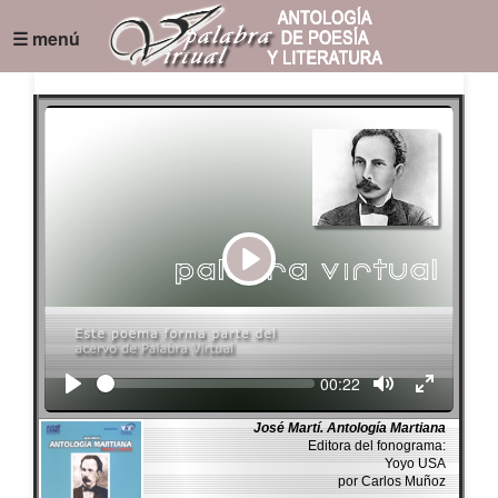
☰ menú
Play
Seek
Current
00:22
time
José Martí. Antología Martiana
Editora del fonograma:
Yoyo USA
por Carlos Muñoz