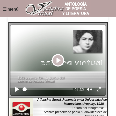
☰ menú
Play
Seek
Current
01:32
time
Alfonsina Storni. Ponencia en la Universidad de
Montevideo, Uruguay. 1938
Editora del fonograma:
Archivo preservado por la Audiovideoteca de