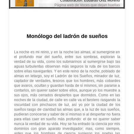
Colaboración: Eduardo Ortiz Moreno
Página web de Voces que dejan huellas
Monólogo del ladrón de sueños
La noche es mi reino, y en la noche las almas, al sumergirse en
el profundo mar del sueño, entre sus sombras, exploran la
verdad de su vida, como los submarinos al sumergirse bajo las
aguas turbulentas observan más seguros la ruta de los barcos
sobre ellas navegantes. Y en este reino de la noche, poblado de
almas en letargo, soy el Ladrón de los Sueños, minador de luz,
captador de verdades, tesoros que los hombres, más cobardes
que avaros, ocultan y guardan hasta de sí mismos, sin pararse a
contarlos, sin querer saber sobre ellos, aunque yo los muestre a
sus ojos, más cerrados despiertos que dormidos. Como en las
noches de la ciudad, de calle en calle va el farolero rasgando la
oscuridad con pinchazos de luz, así yo por la ciudad de los
sueños rasgo de claridad las almas que, a la luz de sus sueños,
pudieran conocerse y saber de sí mismas si al despertar no fuera
para ellas caer en sueño más profundo: el de no querer saber
nunca la verdad de su vida. Hoy se ha entrado la ciencia por mis
dominios con gran aparato investigador; mas, como siempre,
antes que los hombres de ciencia supieron los poetas las