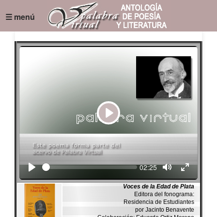
☰ menú
Play
Seek
Current
02:25
time
Voces de la Edad de Plata
Editora del fonograma:
Residencia de Estudiantes
por Jacinto Benavente