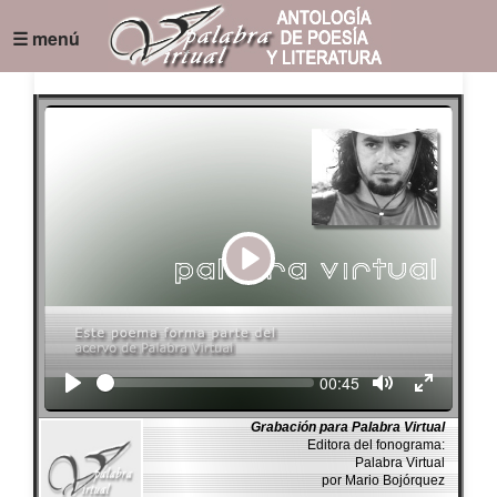
☰ menú
Play
Seek
Current
00:45
time
Grabación para Palabra Virtual
Editora del fonograma:
Palabra Virtual
por Mario Bojórquez