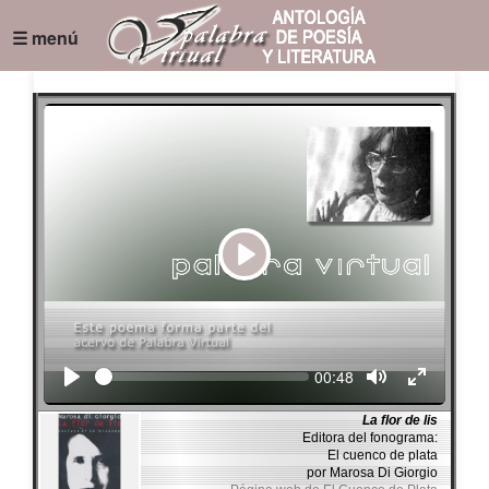
☰ menú
Play
Seek
Current
00:48
time
La flor de lis
Editora del fonograma:
El cuenco de plata
por Marosa Di Giorgio