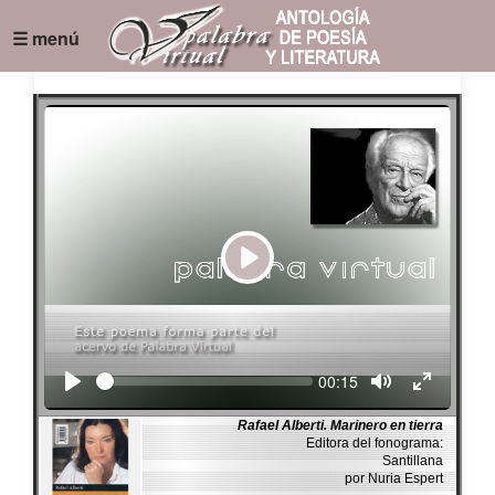
☰ menú
Play
Seek
Current
00:15
time
Rafael Alberti. Marinero en tierra
Editora del fonograma:
Santillana
por Nuria Espert