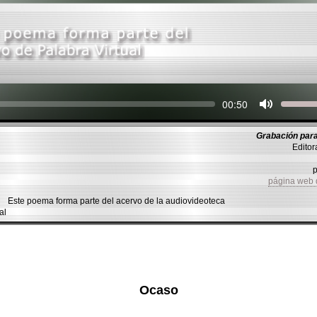
Seek
Current
00:50
time
Grabación para
Editor
página web
Este poema forma parte del acervo de la audiovideoteca
al
Ocaso