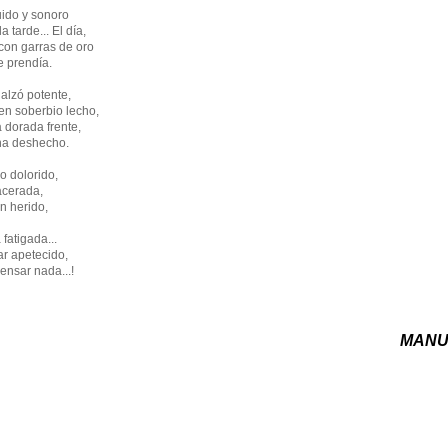
uido y sonoro
a tarde... El día,
con garras de oro
e prendía.
alzó potente,
o en soberbio lecho,
a dorada frente,
na deshecho.
o dolorido,
lacerada,
n herido,
fatigada...
ar apetecido,
pensar nada...!
MANU