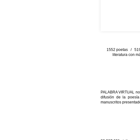
1552 poetas / 519 
literatura con m
PALABRA VIRTUAL no per
difusión de la poesía
manuscritos presentado