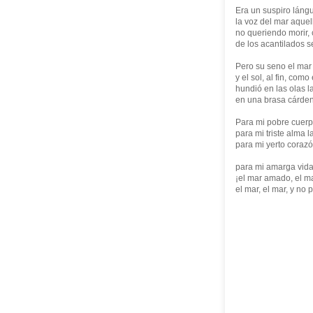
Era un suspiro láng
la voz del mar aquell
no queriendo morir, 
de los acantilados s
Pero su seno el mar 
y el sol, al fin, com
hundió en las olas l
en una brasa cárde
Para mi pobre cuerp
para mi triste alma 
para mi yerto corazó
para mi amarga vida 
¡el mar amado, el m
el mar, el mar, y no 