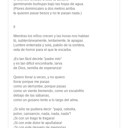
germinando burbujas bajo las hojas de agua.
(Flores dominicales a dos metros arriba
te quieren pasar besos y no te pasan nada.)
II
Mientras los niños crecen y las horas nos hablan
tú, subterráneamente, lentamente, te apagas.
Lumbre enterrada y sola, pabilo de la sombra,
veta de horror para el que te escarba.
¡Es tan fácil decirte "padre mío"
y es tan difícil encontrarte, larva
de Dios, semilla de esperanza!
Quiero llorar a veces, y no quiero
llorar porque me pasas
como un derrumbe, porque pasas
como un viento tremendo, como un escalofrío
debajo de las sábanas,
como un gusano lento a lo largo del alma.
¡Si sólo se pudiera decir: "papá, cebolla,
polvo, cansancio, nada, nada, nada"!
¡Si con un trago te tragara!
¡Si con este dolor te apuñalara!
¡Si con este desvelo de memorias