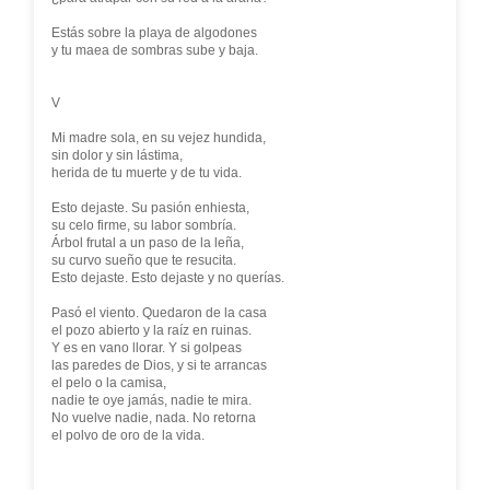
Estás sobre la playa de algodones
y tu maea de sombras sube y baja.
V
Mi madre sola, en su vejez hundida,
sin dolor y sin lástima,
herida de tu muerte y de tu vida.
Esto dejaste. Su pasión enhiesta,
su celo firme, su labor sombría.
Árbol frutal a un paso de la leña,
su curvo sueño que te resucita.
Esto dejaste. Esto dejaste y no querías.
Pasó el viento. Quedaron de la casa
el pozo abierto y la raíz en ruinas.
Y es en vano llorar. Y si golpeas
las paredes de Dios, y si te arrancas
el pelo o la camisa,
nadie te oye jamás, nadie te mira.
No vuelve nadie, nada. No retorna
el polvo de oro de la vida.