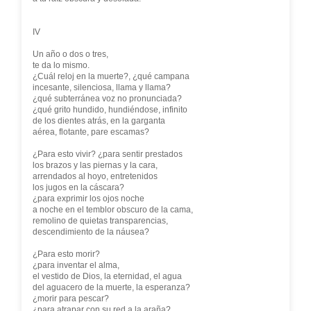
IV
Un año o dos o tres,
te da lo mismo.
¿Cuál reloj en la muerte?, ¿qué campana
incesante, silenciosa, llama y llama?
¿qué subterránea voz no pronunciada?
¿qué grito hundido, hundiéndose, infinito
de los dientes atrás, en la garganta
aérea, flotante, pare escamas?
¿Para esto vivir? ¿para sentir prestados
los brazos y las piernas y la cara,
arrendados al hoyo, entretenidos
los jugos en la cáscara?
¿para exprimir los ojos noche
a noche en el temblor obscuro de la cama,
remolino de quietas transparencias,
descendimiento de la náusea?
¿Para esto morir?
¿para inventar el alma,
el vestido de Dios, la eternidad, el agua
del aguacero de la muerte, la esperanza?
¿morir para pescar?
¿para atrapar con su red a la araña?