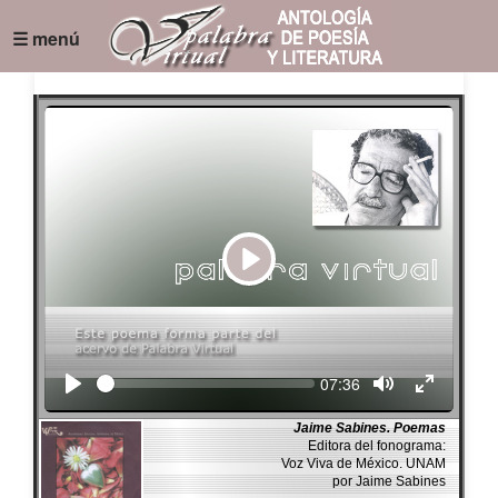
☰ menú
Play
Seek
Current
07:36
time
Jaime Sabines. Poemas
Editora del fonograma:
Voz Viva de México. UNAM
por Jaime Sabines