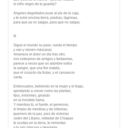
el niño negro de tu guarda?
Ángeles degollados puse al pie de tu caja,
y te eché encima tierra, piedras, lágrimas,
para que ya no salgas, para que no salgas.
III
Sigue el mundo su paso, rueda el tiempo
y van y vienen máscaras.
Amanece el dolor un día tras otro,
nos rodeamos de amigos y fantasmas,
parece a veces que un alambre estira
la sangre, que una flor estalla,
que el corazón da frutas, y el cansancio
canta.
Embrocados, bebiendo en la mujer y el trago,
apostando a crecer como las plantas,
fijos, inmóviles, girando
en la invisible llama.
Y mientras tú, el fuerte, el generoso,
el limpio de mentiras y de infamias,
guerrero de la paz, juez de victorias
cedro del Líbano, robledal de Chiapas
te ocultas en la tierra, te remontas
a tu raíz obscura y desolada.