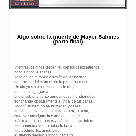
Algo sobre la muerte de Mayor Sabines
(parte final)
I
Mientras los niños crecen, tú, con todos los muertos,
poco a poco te acabas.
Yo te he ido mirando a través de las noches
por encima del mármol, en tu pequeña casa.
Un día ya sin ojos, sin nariz, sin orejas,
otro día sin garganta,
la piel sobre tu frente agrietándose, hundiéndose,
tronchando obscuramente el trigal de tus canas.
Todo tú sumergido en humedad y gases
haciendo tus desechos, tu desorden, tu alma,
cada vez más igual tu carne que tu traje,
más madera tus huesos y más huesos las tablas.
Tierra mojada donde había tu boca,
aire podrido, luz aniquilada,
el silencio tendido a todo tu tamaño