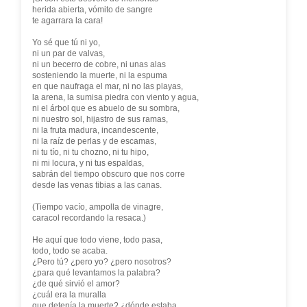
herida abierta, vómito de sangre
te agarrara la cara!
Yo sé que tú ni yo,
ni un par de valvas,
ni un becerro de cobre, ni unas alas
sosteniendo la muerte, ni la espuma
en que naufraga el mar, ni no las playas,
la arena, la sumisa piedra con viento y agua,
ni el árbol que es abuelo de su sombra,
ni nuestro sol, hijastro de sus ramas,
ni la fruta madura, incandescente,
ni la raíz de perlas y de escamas,
ni tu tío, ni tu chozno, ni tu hipo,
ni mi locura, y ni tus espaldas,
sabrán del tiempo obscuro que nos corre
desde las venas tibias a las canas.
(Tiempo vacío, ampolla de vinagre,
caracol recordando la resaca.)
He aquí que todo viene, todo pasa,
todo, todo se acaba.
¿Pero tú? ¿pero yo? ¿pero nosotros?
¿para qué levantamos la palabra?
¿de qué sirvió el amor?
¿cuál era la muralla
que detenía la muerte? ¿dónde estaba