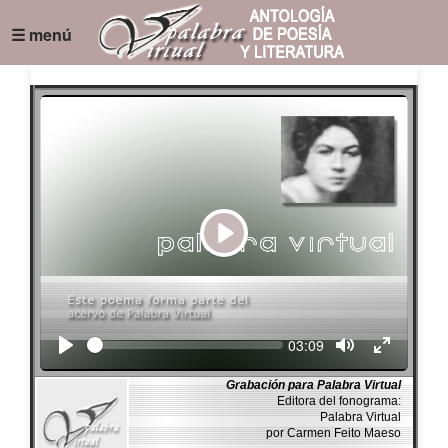
☰ menú
Play
Seek
Current
03:09
time
Grabación para Palabra Virtual
Editora del fonograma:
Palabra Virtual
por Carmen Feito Maeso