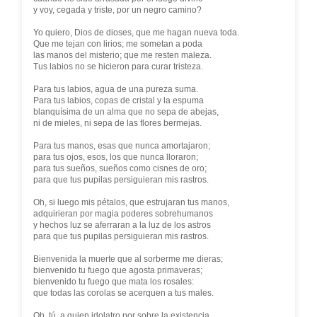
y voy, cegada y triste, por un negro camino?
Yo quiero, Dios de dioses, que me hagan nueva toda.
Que me tejan con lirios; me sometan a poda
las manos del misterio; que me resten maleza.
Tus labios no se hicieron para curar tristeza.
Para tus labios, agua de una pureza suma.
Para tus labios, copas de cristal y la espuma
blanquísima de un alma que no sepa de abejas,
ni de mieles, ni sepa de las flores bermejas.
Para tus manos, esas que nunca amortajaron;
para tus ojos, esos, los que nunca lloraron;
para tus sueños, sueños como cisnes de oro;
para que tus pupilas persiguieran mis rastros.
Oh, si luego mis pétalos, que estrujaran tus manos,
adquirieran por magia poderes sobrehumanos
y hechos luz se aferraran a la luz de los astros
para que tus pupilas persiguieran mis rastros.
Bienvenida la muerte que al sorberme me dieras;
bienvenido tu fuego que agosta primaveras;
bienvenido tu fuego que mata los rosales:
que todas las corolas se acerquen a tus males.
Oh, tú, a quien idolatro por sobre la existencia,