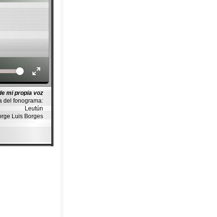
Volume
de mi propia voz
a del fonograma:
Leutún
Jorge Luis Borges