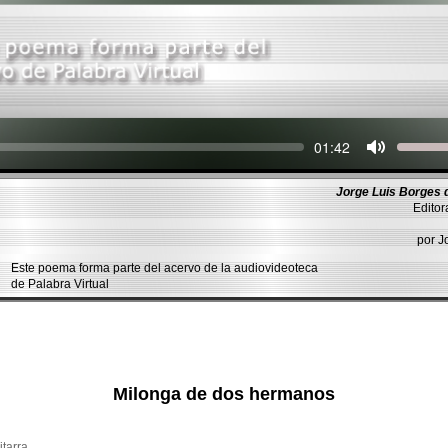
Seek
Current
01:42
time
Jorge Luis Borges 
Editor
por 
Este poema forma parte del acervo de la audiovideoteca
de Palabra Virtual
Milonga de dos hermanos
itarra