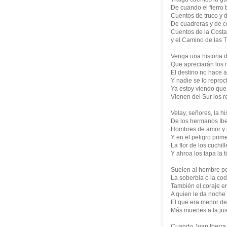
De cuando el fierro b
Cuentos de truco y d
De cuadreras y de c
Cuentos de la Costa
y el Camino de las 
Venga una historia 
Que apreciarán los 
El destino no hace 
Y nadie se lo repro
Ya estoy viendo que
Vienen del Sur los 
Velay, señores, la hi
De los hermanos Ibe
Hombres de amor y 
Y en el peligro prim
La flor de los cuchil
Y ahroa los tapa la ti
Suelen al hombre p
La soberbia o la cod
También el coraje e
A quien le da noche 
El que era menor de
Más muertes a la just
Cuando Juan Iberra 