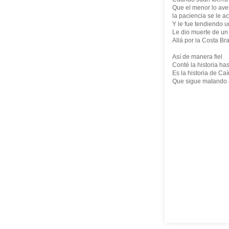
Que el menor lo ave
la paciencia se le a
Y le fue tendiendo u
Le dio muerte de un
Allá por la Costa Br
Así de manera fiel
Conté la historia hast
Es la historia de Caí
Que sigue matando 