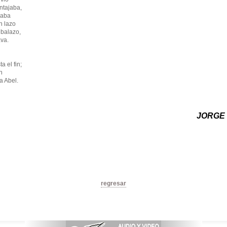
ntajaba,
caba
n lazo
 balazo,
ava.
a el fin;
n
a Abel.
JORGE
regresar