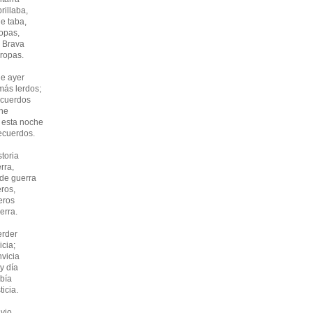
rillaba,
e taba,
opas,
 Brava
Tropas.
de ayer
más lerdos;
acuerdos
che
 esta noche
recuerdos.
storia
rra,
de guerra
eros,
leros
erra.
erder
icia;
nvicia
y día
bía
icia.
vio