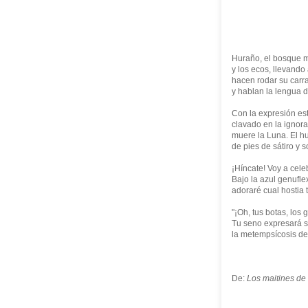
Huraño, el bosque 
y los ecos, llevando
hacen rodar su car
y hablan la lengua 
Con la expresión es
clavado en la ignora
muere la Luna. El h
de pies de sátiro y 
¡Híncate! Voy a cele
Bajo la azul genufl
adoraré cual hostia 
"¡Oh, tus botas, los g
Tu seno expresará 
la metempsícosis de 
De:
Los maitines de