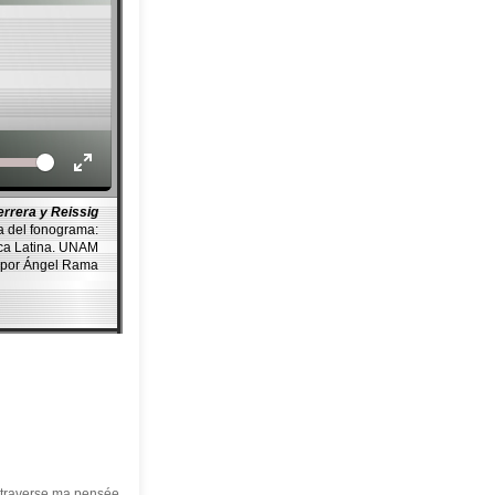
Volume
errera y Reissig
a del fonograma:
ica Latina. UNAM
por Ángel Rama
é traverse ma pensée.