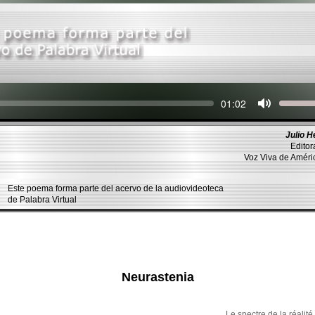
Seek
Current
01:02
time
Julio H
Editor
Voz Viva de Amér
Este poema forma parte del acervo de la audiovideoteca
de Palabra Virtual
Neurastenia
Le spectre de la réalit