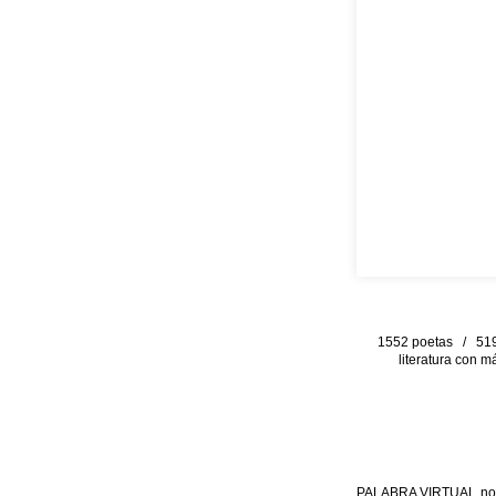
1552 poetas / 519 
literatura con m
PALABRA VIRTUAL no per