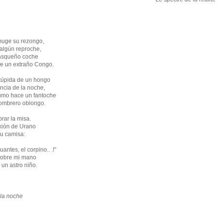
muge su rezongo,
 algún reproche,
rasqueño coche
de un extraño Congo.
túpida de un hongo
ncia de la noche,
umo hace un fantoche
sombrero oblongo.
brar la misa.
exión de Urano
tu camisa:
uantes, el corpino.. .!"
sobre mi mano
un astro niño.
 la noche