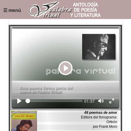
☰ menú
Play
Seek
Current
01:37
time
48 poemas de amor
Editora del fonograma:
Orfeón
por Frank Moro