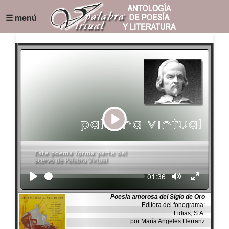
☰ menú
Play
Seek
Current
01:36
time
Poesía amorosa del Siglo de Oro
Editora del fonograma:
Fidias, S.A.
por María Angeles Herranz