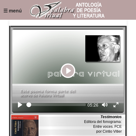
☰ menú
Play
Seek
Current
05:26
time
Testimonios
Editora del fonograma:
Entre voces. FCE
por Cintio Vitier