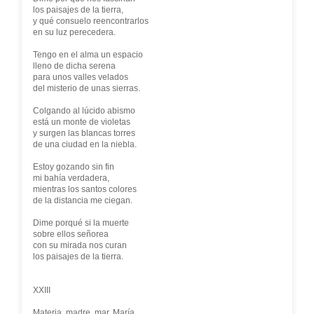
los paisajes de la tierra,
y qué consuelo reencontrarlos
en su luz perecedera.
Tengo en el alma un espacio
lleno de dicha serena
para unos valles velados
del misterio de unas sierras.
Colgando al lúcido abismo
está un monte de violetas
y surgen las blancas torres
de una ciudad en la niebla.
Estoy gozando sin fin
mi bahía verdadera,
mientras los santos colores
de la distancia me ciegan.
Dime porqué si la muerte
sobre ellos señorea
con su mirada nos curan
los paisajes de la tierra.
XXIII
Materia, madre, mar, María,