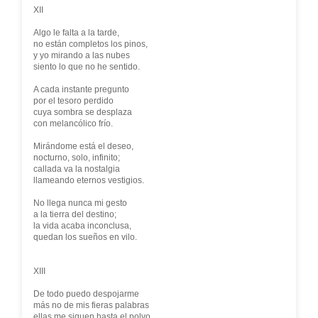
XII
Algo le falta a la tarde,
no están completos los pinos,
y yo mirando a las nubes
siento lo que no he sentido.
A cada instante pregunto
por el tesoro perdido
cuya sombra se desplaza
con melancólico frío.
Mirándome está el deseo,
nocturno, solo, infinito;
callada va la nostalgia
llameando eternos vestigios.
No llega nunca mi gesto
a la tierra del destino;
la vida acaba inconclusa,
quedan los sueños en vilo.
XIII
De todo puedo despojarme
más no de mis fieras palabras
ellas me siguen hasta el polvo