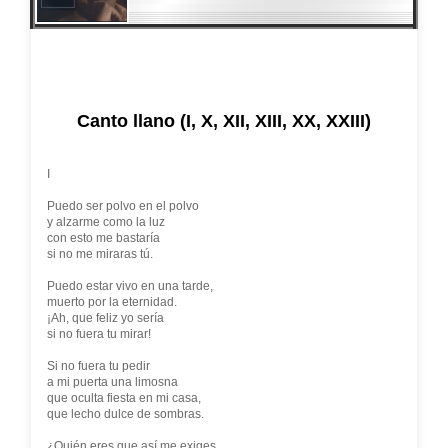
Canto llano (I, X, XII, XIII, XX, XXIII)
I
Puedo ser polvo en el polvo
y alzarme como la luz
con esto me bastaría
si no me miraras tú.
Puedo estar vivo en una tarde,
muerto por la eternidad.
¡Ah, que feliz yo sería
si no fuera tu mirar!
Si no fuera tu pedir
a mi puerta una limosna
que oculta fiesta en mi casa,
que lecho dulce de sombras.
¿Quién eres que así me exiges