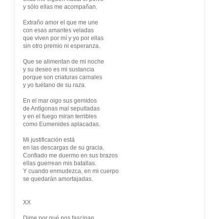
y sólo ellas me acompañan.
Extraño amor el que me une
con esas amantes veladas
que viven por mí y yo por ellas
sin otro premio ni esperanza.
Que se alimentan de mi noche
y su deseo es mi sustancia
porque son criaturas carnales
y yo tuétano de su raza.
En el mar oigo sus gemidos
de Antígonas mal sepultadas
y en el fuego miran terribles
como Eumenides aplacadas.
Mi justificación está
en las descargas de su gracia.
Confiado me duermo en sus brazos
ellas guerrean mis batallas.
Y cuando enmudezca, en mi cuerpo
se quedarán amortajadas.
XX
Dime por qué nos fascinan