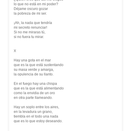
lo que no está en mi poder?
Déjame oscuro gozar
la pobreza de mi ser.
¡Ah, la nada que tendría
mi secreto renunciar!
Si no me miraras tú,
si no fuera tu mirar.
X
Hay una gota en el mar
que es la que está sustentando
su masa verde y amarga,
la opulencia de su llanto.
En el fuego hay una chispa
que es la que está alimentando
como la envidia de un oro
en otra parte llameando.
Hay un soplo entre los aires,
en la levadura un grano,
tiembla en el todo una nada
que es lo que estoy deseando.