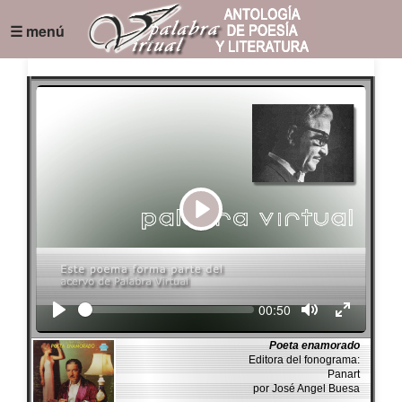
☰ menú
Play
Seek
Current
00:50
time
Poeta enamorado
Editora del fonograma:
Panart
por José Angel Buesa