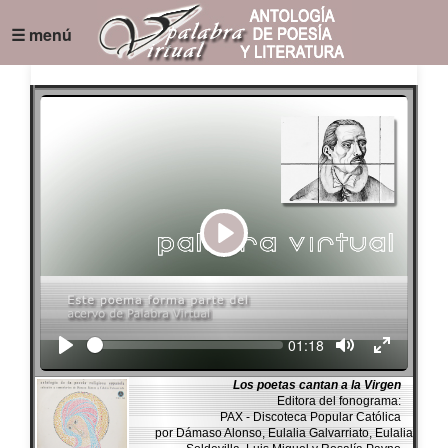
☰ menú
Play
Seek
Current
01:18
time
Los poetas cantan a la Virgen
Editora del fonograma:
PAX - Discoteca Popular Católica
por Dámaso Alonso, Eulalia Galvarriato, Eulalia