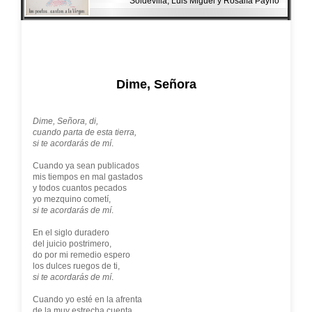
Soldevilla, Luis Miguel y Rosalía Payno
Dime, Señora
Dime, Señora, di,
cuando parta de esta tierra,
si te acordarás de mí
.
Cuando ya sean publicados
mis tiempos en mal gastados
y todos cuantos pecados
yo mezquino cometí,
si te acordarás de mí
.
En el siglo duradero
del juicio postrimero,
do por mi remedio espero
los dulces ruegos de ti,
si te acordarás de mí
.
Cuando yo esté en la afrenta
de la muy estrecha cuenta