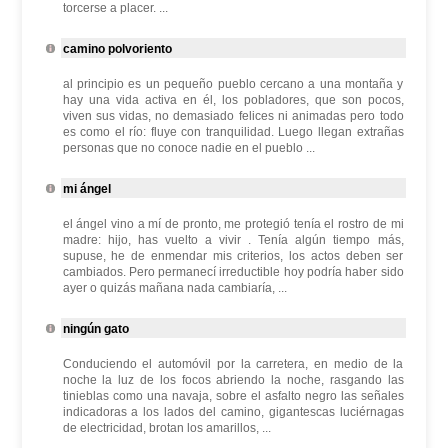
torcerse a placer. ...
camino polvoriento
al principio es un pequeño pueblo cercano a una montaña y
hay una vida activa en él, los pobladores, que son pocos,
viven sus vidas, no demasiado felices ni animadas pero todo
es como el río: fluye con tranquilidad. Luego llegan extrañas
personas que no conoce nadie en el pueblo ...
mi ángel
el ángel vino a mí de pronto, me protegió tenía el rostro de mi
madre: hijo, has vuelto a vivir . Tenía algún tiempo más,
supuse, he de enmendar mis criterios, los actos deben ser
cambiados. Pero permanecí irreductible hoy podría haber sido
ayer o quizás mañana nada cambiaría, ...
ningún gato
Conduciendo el automóvil por la carretera, en medio de la
noche la luz de los focos abriendo la noche, rasgando las
tinieblas como una navaja, sobre el asfalto negro las señales
indicadoras a los lados del camino, gigantescas luciérnagas
de electricidad, brotan los amarillos, ...