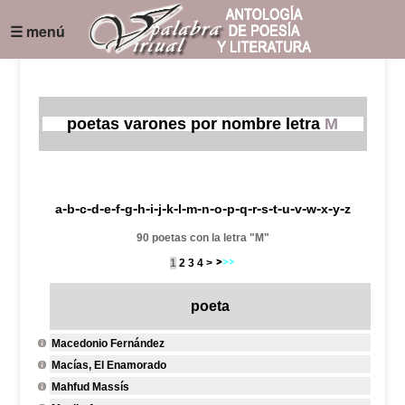
☰ menú
poetas varones por nombre letra
M
-
-
-
-
-
-
-
-
-
-
-
-
-
-
-
-
-
-
-
-
-
-
-
-
-
a
b
c
d
e
f
g
h
i
j
k
l
m
n
o
p
q
r
s
t
u
v
w
x
y
z
90 poetas con la letra "M"
1
2
3
4
>
poeta
Macedonio Fernández
Macías, El Enamorado
Mahfud Massís