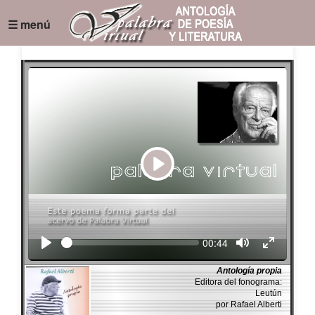
☰ menú
Play
Seek
Current
00:44
time
Antología propia
Editora del fonograma:
Leutún
por Rafael Alberti