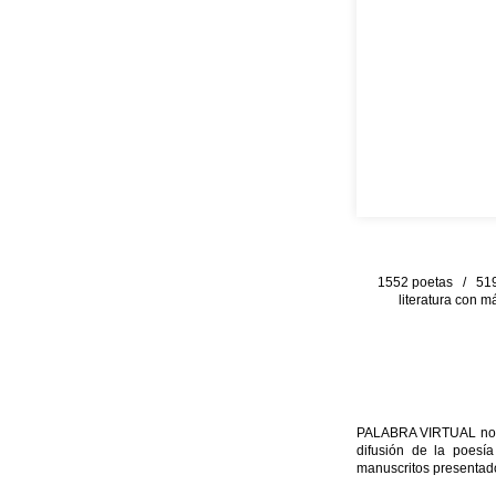
1552 poetas / 519 
literatura con m
PALABRA VIRTUAL no per
difusión de la poesía
manuscritos presentado