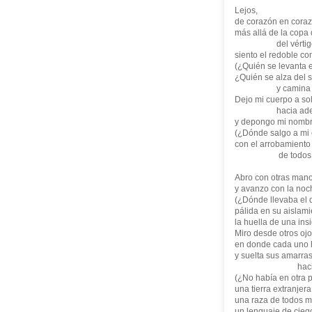
Lejos,
de corazón en coraz
más allá de la copa
del vértigo
siento el redoble co
(¿Quién se levanta 
¿Quién se alza del s
y camina con l
Dejo mi cuerpo a so
hacia aden
y depongo mi nombr
(¿Dónde salgo a mi
con el arrobamiento d
de todos los 
Abro con otras mano
y avanzo con la noc
(¿Dónde llevaba el d
pálida en su aislami
la huella de una ins
Miro desde otros oj
en donde cada uno h
y suelta sus amarras
hacia el na
(¿No había en otra pa
una tierra extranjera
una raza de todos me
un lenguaje de cieg