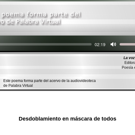
Seek
Current
02:19
time
La voz
Editor
Poesía e
Este poema forma parte del acervo de la audiovideoteca
de Palabra Virtual
Desdoblamiento en máscara de todos