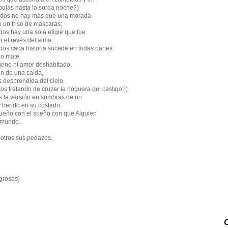
ta la sorda noche?)
odos no hay más que una morada
o de máscaras;
dos hay una sola efigie que fue
revés del alma;
dos cada historia sucede en todas partes:
no mate,
jeno ni amor deshabitado.
n de una caída,
s desprendida del cielo,
os tratando de cruzar la hoguera del castigo?)
 la versión en sombras de un
o en su costado.
ueño con el sueño con que Alguien
ndo.
otros sus pedazos.
igrosos)