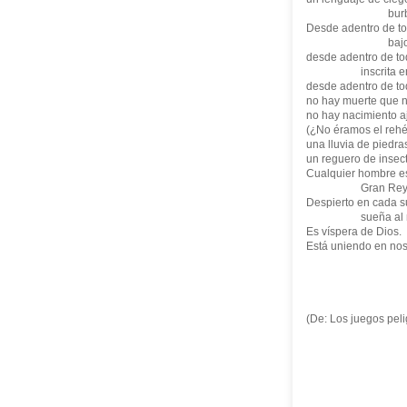
burbujas has
Desde adentro de t
bajo un fris
desde adentro de to
inscrita en el 
desde adentro de to
no hay muerte que 
no hay nacimiento a
(¿No éramos el rehé
una lluvia de piedra
un reguero de insect
Cualquier hombre es
Gran Rey herid
Despierto en cada s
sueña al mu
Es víspera de Dios.
Está uniendo en nos
(De: Los juegos pel