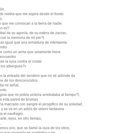
ón,
 de niebla que me aspira desde el fondo
,
n que me convocan a la tierra de nadie.
en mí?
itial de su agonía, de su estera de zarzas,
a memoria de mi pie?)
las igual que una armadura de intemperie
tro
e como un arma que solamente hiere.
 encuentro
e la luna contra el cristal
albergues?)
s la entrada del sendero que no sé adónde da
he de los desconocidos.
ía mi señal,
ento
ignia que mi pobre victoria arrebataba al tiempo?)
os esta pared de brumas
a marcado con sangre el jeroglífico de su soledad,
 y se va en un adiós de velero fantasma
ufragio.
rte, lejos, en otro tiempo,
,
nos uno, que se llamó la raza de los otros,
os que ascendía en zumbidos y en