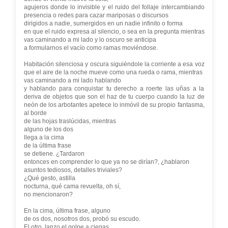
agujeros donde lo invisible y el ruido del follaje intercambiando
presencia o redes para cazar mariposas o discursos
dirigidos a nadie, sumergidos en un nadie infinito o forma
en que el ruido expresa al silencio, o sea en la pregunta mientras
vas caminando a mi lado y lo oscuro se anticipa
a formularnos el vacío como ramas moviéndose.
Habitación silenciosa y oscura siguiéndole la corriente a esa voz
que el aire de la noche mueve como una rueda o rama, mientras
vas caminando a mi lado hablando
y hablando para conquistar tu derecho a roerte las uñas a la
deriva de objetos que son el haz de tu cuerpo cuando la luz de
neón de los arbotantes apetece lo inmóvil de su propio fantasma,
al borde
de las hojas traslúcidas, mientras
alguno de los dos
llega a la cima
de la última frase
se detiene. ¿Tardaron
entonces en comprender lo que ya no se dirían?, ¿hablaron
asuntos tediosos, detalles triviales?
¿Qué gesto, astilla
nocturna, qué cama revuelta, oh sí,
no mencionaron?
En la cima, última frase, alguno
de os dos, nosotros dos, probó su escudo.
El otro, lanzo el golpe a ciegas.