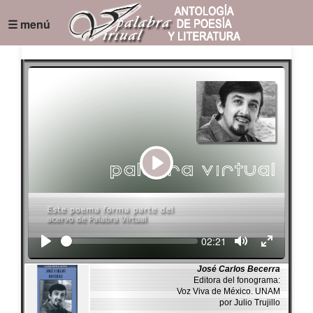
☰ menú
Play
Seek
Current
02:21
time
José Carlos Becerra
Editora del fonograma:
Voz Viva de México. UNAM
por Julio Trujillo