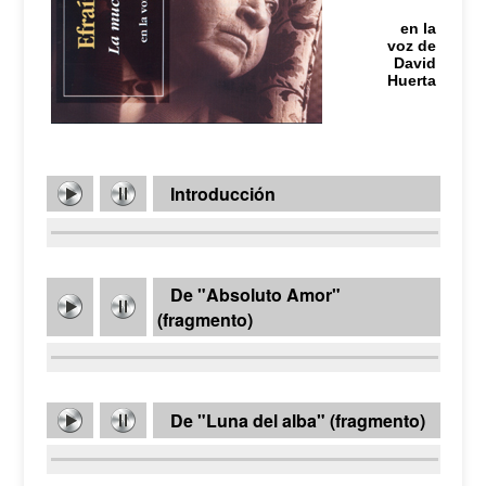
en la
voz de
David
Huerta
Introducción
De "Absoluto Amor"
(fragmento)
De "Luna del alba" (fragmento)