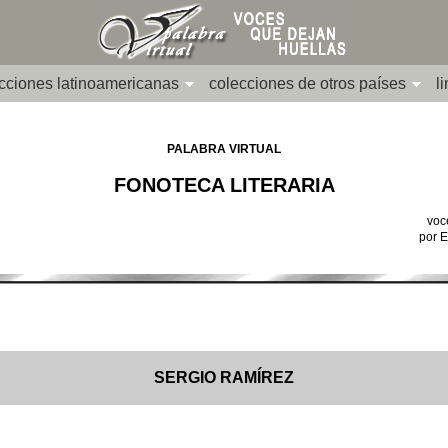
cciones latinoamericanas
colecciones de otros países
l
PALABRA VIRTUAL
FONOTECA LITERARIA
voc
por 
SERGIO RAMÍREZ