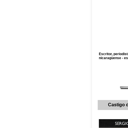
Escritor, periodis
nicaragüense - e
Castigo di