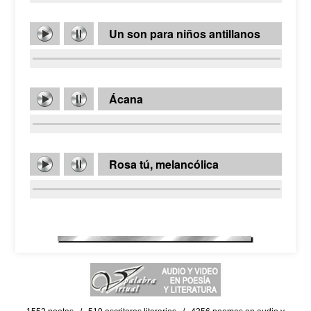
Un son para niños antillanos
Ácana
Rosa tú, melancólica