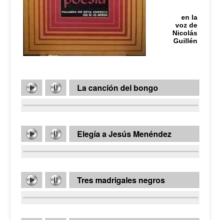
en la
voz de
Nicolás
Guillén
La canción del bongo
Elegía a Jesús Menéndez
Tres madrigales negros