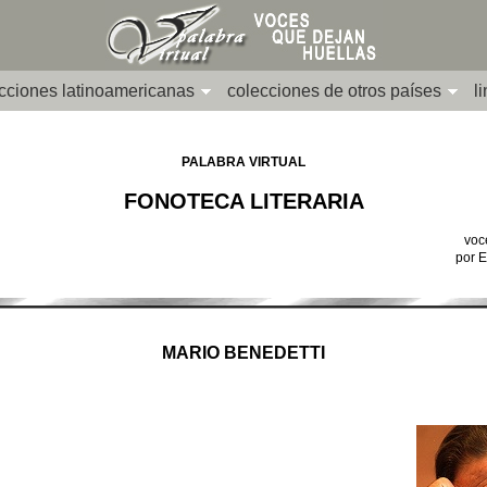
cciones latinoamericanas
colecciones de otros países
l
PALABRA VIRTUAL
FONOTECA LITERARIA
voc
por 
MARIO BENEDETTI