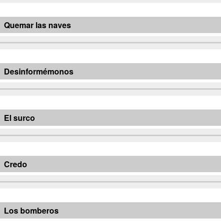
Quemar las naves
Desinformémonos
El surco
Credo
Los bomberos