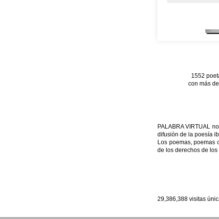
1552 poet
con más de 
PALABRA VIRTUAL no per
difusión de la poesía i
Los poemas, poemas con
de los derechos de los
29,386,388
visitas úni