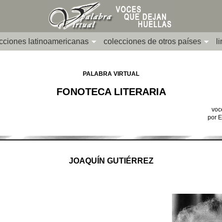
cciones latinoamericanas
colecciones de otros países
l
PALABRA VIRTUAL
FONOTECA LITERARIA
voc
por 
JOAQUÍN GUTIÉRREZ