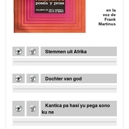
en la
voz de
Frank
Martinus
Stemmen uit Afrika
Dochter van god
Kantica pa hasi yu pega sono
ku ne