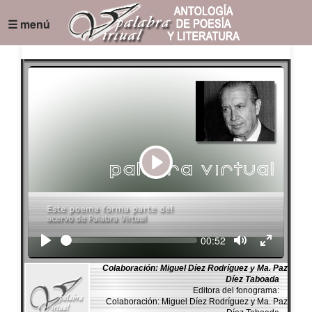
☰ menú
Play
Seek
Current
00:52
time
Colaboración: Miguel Díez Rodríguez y Ma. Paz
Díez Taboada
Editora del fonograma:
Colaboración: Miguel Díez Rodríguez y Ma. Paz