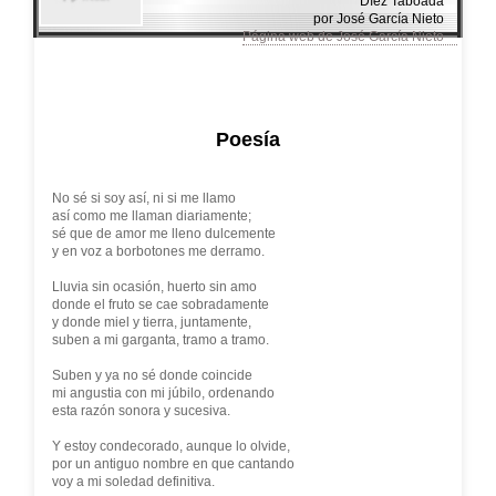
Díez Taboada
por José García Nieto
Página web de José García Nieto
Poesía
No sé si soy así, ni si me llamo
así como me llaman diariamente;
sé que de amor me lleno dulcemente
y en voz a borbotones me derramo.
Lluvia sin ocasión, huerto sin amo
donde el fruto se cae sobradamente
y donde miel y tierra, juntamente,
suben a mi garganta, tramo a tramo.
Suben y ya no sé donde coincide
mi angustia con mi júbilo, ordenando
esta razón sonora y sucesiva.
Y estoy condecorado, aunque lo olvide,
por un antiguo nombre en que cantando
voy a mi soledad definitiva.