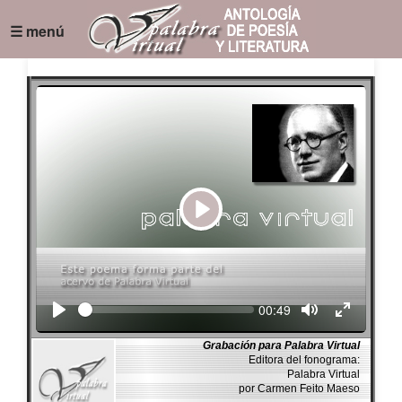
☰ menú
Play
Seek
Current
00:49
time
Grabación para Palabra Virtual
Editora del fonograma:
Palabra Virtual
por Carmen Feito Maeso