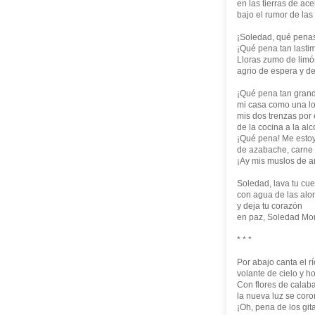
en las tierras de ace
bajo el rumor de las
¡Soledad, qué penas
¡Qué pena tan lasti
Lloras zumo de lim
agrio de espera y d
¡Qué pena tan gran
mi casa como una lo
mis dos trenzas por 
de la cocina a la alc
¡Qué pena! Me esto
de azabache, carne 
¡Ay mis muslos de 
Soledad, lava tu cu
con agua de las alo
y deja tu corazón
en paz, Soledad Mo
* * *
Por abajo canta el rí
volante de cielo y ho
Con flores de calab
la nueva luz se coro
¡Oh, pena de los git