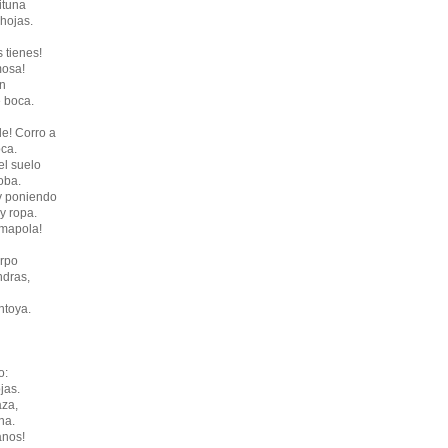
ituna
 hojas.
 tienes!
mosa!
ón
e boca.
de! Corro a
ca.
el suelo
oba.
y poniendo
y ropa.
amapola!
erpo
ndras,
ntoya.
o:
jas.
aza,
na.
anos!