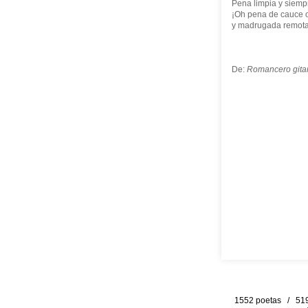
Pena limpia y siemp
¡Oh pena de cauce o
y madrugada remota
De:
Romancero gita
1552 poetas / 519 