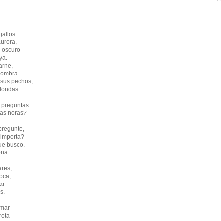
gallos
urora,
e oscuro
ya.
arne,
 sombra.
sus pechos,
dondas.
n preguntas
tas horas?
pregunte,
e importa?
ue busco,
ona.
ares,
oca,
ar
s.
 mar
rota