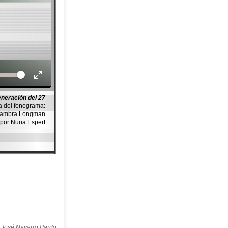
Volume
neración del 27
a del fonograma:
ambra Longman
por Nuria Espert
 José Navarro Pardo