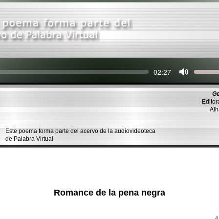
Seek
Current
02:27
time
Ge
Editor
Alh
Este poema forma parte del acervo de la audiovideoteca
de Palabra Virtual
Romance de la pena negra
A