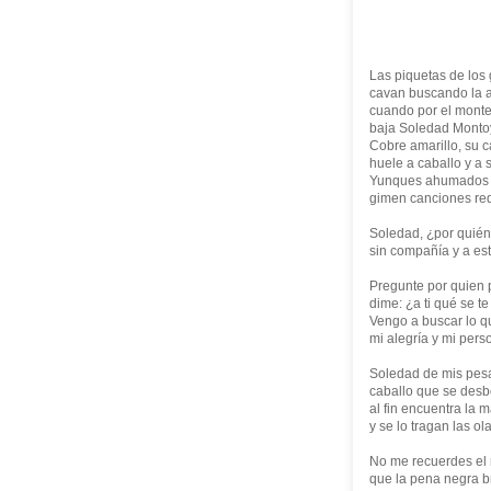
Las piquetas de los 
cavan buscando la a
cuando por el mont
baja Soledad Monto
Cobre amarillo, su c
huele a caballo y a
Yunques ahumados 
gimen canciones re
Soledad, ¿por quié
sin compañía y a es
Pregunte por quien 
dime: ¿a ti qué se t
Vengo a buscar lo q
mi alegría y mi pers
Soledad de mis pes
caballo que se desb
al fin encuentra la m
y se lo tragan las ola
No me recuerdes el
que la pena negra b