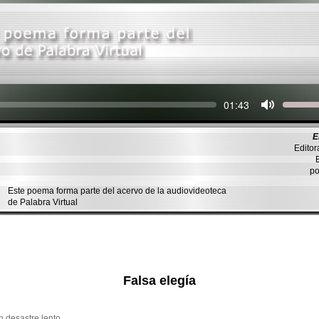
Seek
Current
01:43
time
E
Editor
En
p
Este poema forma parte del acervo de la audiovideoteca
de Palabra Virtual
Falsa elegía
 desastre lento