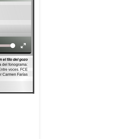
Volume
n el filo del gozo
a del fonograma:
tre voces. FCE
or Carmen Farías