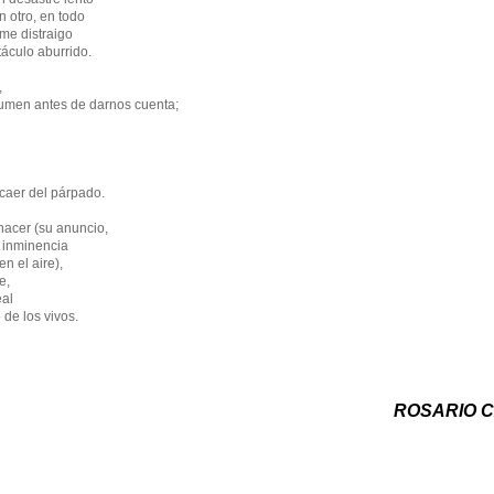
n otro, en todo
me distraigo
áculo aburrido.
,
umen antes de darnos cuenta;
 caer del párpado.
nacer (su anuncio,
u inminencia
n el aire),
e,
eal
 de los vivos.
ROSARIO 