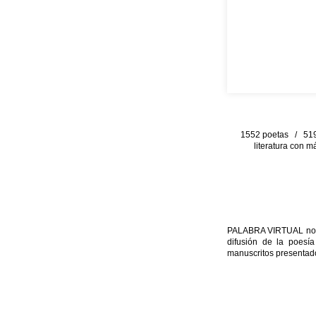
1552 poetas / 519 
literatura con m
PALABRA VIRTUAL no per
difusión de la poesía
manuscritos presentado