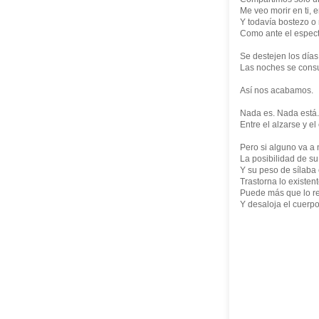
Me veo morir en ti, e
Y todavía bostezo o 
Como ante el espect
Se destejen los días
Las noches se cons
Así nos acabamos.
Nada es. Nada está.
Entre el alzarse y el
Pero si alguno va a 
La posibilidad de s
Y su peso de sílaba e
Trastorna lo existent
Puede más que lo r
Y desaloja el cuerpo